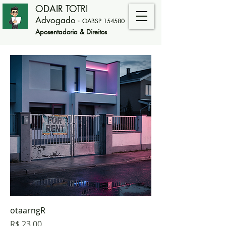
ODAIR TOTRI
Advogado
-
OABSP 154580
Aposentadoria & Direitos
otaarngR
Preço
R$ 23,00